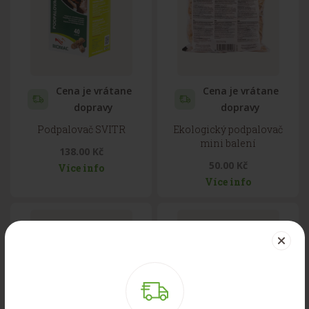
Cena je vrátane
Cena je vrátane
dopravy
dopravy
Podpalovač SVITR
Ekologický podpalovač
mini balení
138.00 Kč
50.00 Kč
Více info
Více info