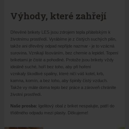
Výhody, které zahřejí
Dřevěné brikety LES jsou zdrojem tepla přátelským k
životnímu prostředí. Vyrábíme je z čistých suchých pilin,
takže ani dřevěný odpad nepřijde nazmar - je to vzácná
surovina. Vznikají lisováním, bez chemie a lepidel. Topení
briketami je čisté a pohodlné. Protože jsou brikety vždy
ideálně suché, hoří bez toho, aby při hoření
vznikaly škodlivé spaliny, které ničí váš kotel, krb,
kamna, komín, a bez toho, aby špinily čistý vzduch.
Takže vy máte doma teplo bez práce a zároveň chráníte
životní prostředí.
Naše prosba:
Igelitový obal z briket nespalujte, patří do
tříděného odpadu mezi plasty. Děkujeme!