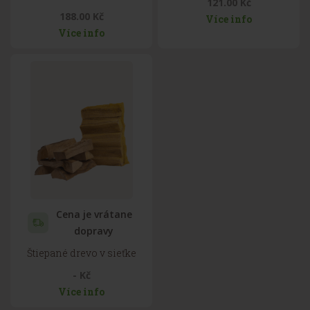
121.00 Kč
188.00 Kč
Více info
Více info
Cena je vrátane
dopravy
Štiepané drevo v sieťke
- Kč
Více info