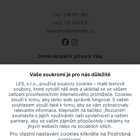
+421 948 991 881
+420 735 945 870
briketyles@briketyles.cz
Dovoz ekopaliv přímo k vám
Údaje o provozovateli
Vaše soukromí je pro nás důležité
Obchodní podmínky
Odstoupení od smlouvy
LES, s.r.o., používá soubory cookies – malé textové
soubory, které vytváří náš web a ukládají se ve vašem
Odstoupení od smlouvy - formulář
zařízení prostřednictvím internetového prohlížeče. Cookies
Reklamační řád
slouží k tomu, aby tento web správně fungoval. S vaším
souhlasem slouží také k tomu, aby se vám zobrazovaly
Ochrana osobních údajů
relevantní informace. Klepnutím na tlačítko „Rozumím“
Prohlášení o přístupnosti
souhlasíte s jejich využíváním naší společností a našimi
partnery, aby se vašim zájmům přizpůsobily i reklamy na
Nastavení cookies
jiných webech nebo na sociálních sítích.
Pro vlastní nastavení cookies klikněte na Podrobná
nastavení.