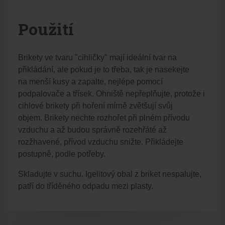
Použití
Brikety ve tvaru "cihličky" mají ideální tvar na
přikládání, ale pokud je to třeba, tak je nasekejte
na menší kusy a zapalte, nejlépe pomocí
podpalovače a třísek. Ohniště nepřeplňujte, protože i
cihlové brikety při hoření mírně zvětšují svůj
objem. Brikety nechte rozhořet při plném přívodu
vzduchu a až budou správně rozehřáté až
rozžhavené, přívod vzduchu snižte. Přikládejte
postupně, podle potřeby.
Skladujte v suchu. Igelitový obal z briket nespalujte,
patří do tříděného odpadu mezi plasty.