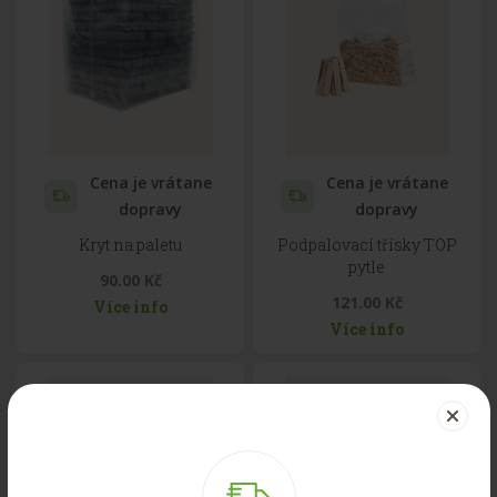
Cena je vrátane
Cena je vrátane
dopravy
dopravy
Kryt na paletu
Podpalovací třísky TOP
pytle
90.00 Kč
121.00 Kč
Více info
Více info