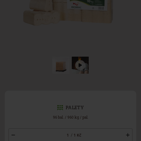
PALETY
96 bal. / 960 kg / pal.
/
1
Kč