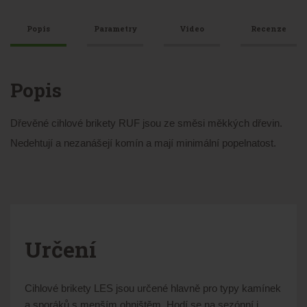
Popis
Parametry
Video
Recenze
Popis
Dřevěné cihlové brikety RUF jsou ze směsi měkkých dřevin.
Nedehtují a nezanášejí komín a mají minimální popelnatost.
Určení
Cihlové brikety LES jsou určené hlavně pro typy kamínek
a sporáků s menším ohništěm. Hodí se na sezónní i