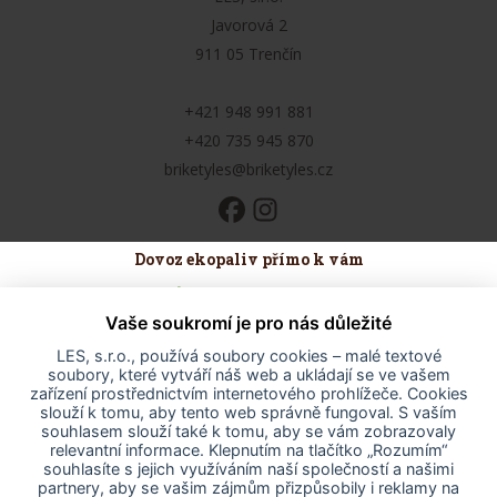
Javorová 2
911 05 Trenčín
+421 948 991 881
+420 735 945 870
briketyles@briketyles.cz
Dovoz ekopaliv přímo k vám
Údaje o provozovateli
Vaše soukromí je pro nás důležité
Obchodní podmínky
Odstoupení od smlouvy
LES, s.r.o., používá soubory cookies – malé textové
soubory, které vytváří náš web a ukládají se ve vašem
Odstoupení od smlouvy - formulář
zařízení prostřednictvím internetového prohlížeče. Cookies
Reklamační řád
slouží k tomu, aby tento web správně fungoval. S vaším
souhlasem slouží také k tomu, aby se vám zobrazovaly
Ochrana osobních údajů
relevantní informace. Klepnutím na tlačítko „Rozumím“
Prohlášení o přístupnosti
souhlasíte s jejich využíváním naší společností a našimi
partnery, aby se vašim zájmům přizpůsobily i reklamy na