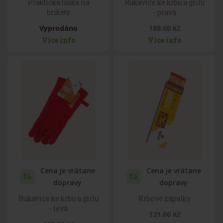
Praktická taška na
Rukavice ke krbu a grilu
brikety
- pravá
Vyprodáno
188.00 Kč
Více info
Více info
Cena je vrátane
Cena je vrátane
dopravy
dopravy
Rukavice ke krbu a grilu
Krbové zápalky
- levá
121.00 Kč